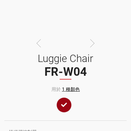
動
代
步
Luggie Chair
車
FR-W04
|
用於
1
種顏色
魁
安