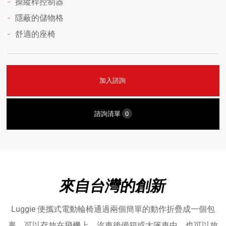
操縱桿控制器
達
隱蔽的儲物格
舒適的座椅
代
理
加入諮詢
諮詢清單
0
來自台灣的創新
Luggie 便攜式電動輪椅通過兩個簡單的動作折疊成一個包
裹，可以存放在飛機上、汽車後備箱或大篷車中，也可以放