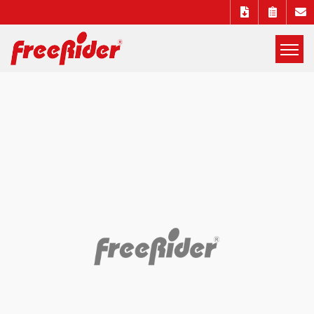
展
開
Freerider
選
單
Luggie
自
遊
實
電