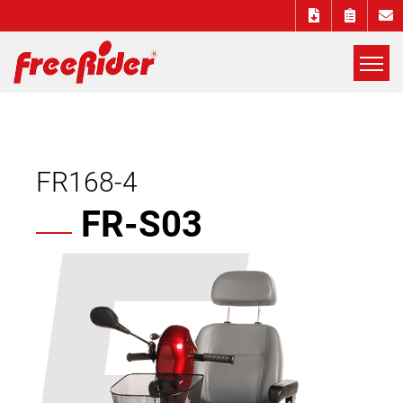
展
開
Freerider
選
單
Luggie
F
FR168-4
自
FR-S03
遊
實
電