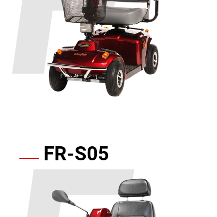
動
代
步
車
|
FR-S05
魁
安