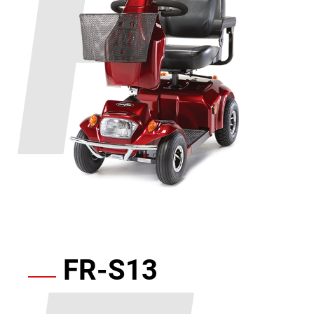
F
達
代
理
FR-S13