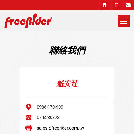
展
開
Freerider
選
聯絡我們
單
Luggie
自
魁安達
遊
實
0988-170-909
07-6230373
電
sales@freerider.com.tw