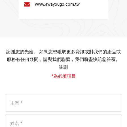
www.awayougo.com.tw
動
代
步
謝謝您的光臨。 如果您想獲取更多資訊或對我們的產品或
服務有任何疑問，請與我們聯繫，我們將盡快給您答覆。
車
謝謝
*為必填項目
|
魁
主旨 *
安
姓名 *